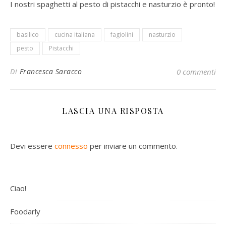
I nostri spaghetti al pesto di pistacchi e nasturzio è pronto!
basilico
cucina italiana
fagiolini
nasturzio
pesto
Pistacchi
Di
Francesca Saracco
0 commenti
LASCIA UNA RISPOSTA
Devi essere
connesso
per inviare un commento.
Ciao!
Foodarly