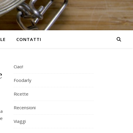
YLE
CONTATTI
Ciao!
e
Foodarly
Ricette
Recensioni
la
re
Viaggi