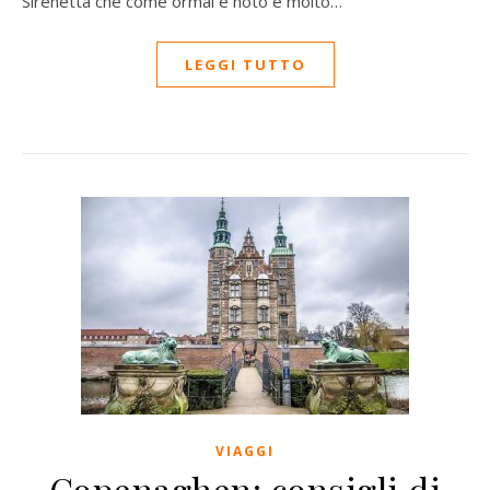
Sirenetta che come ormai è noto è molto…
LEGGI TUTTO
VIAGGI
Copenaghen: consigli di