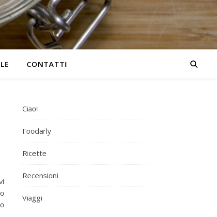
YLE
CONTATTI
Ciao!
Foodarly
Ricette
Recensioni
vi
ro
Viaggi
no