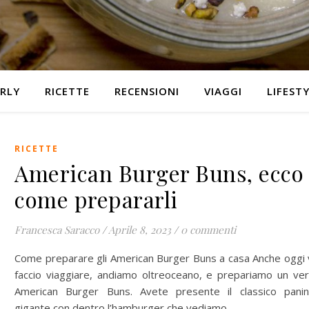
RLY
RICETTE
RECENSIONI
VIAGGI
LIFEST
RICETTE
American Burger Buns, ecco
come prepararli
Francesca Saracco
/
Aprile 8, 2023
/
0 commenti
Come preparare gli American Burger Buns a casa Anche oggi 
faccio viaggiare, andiamo oltreoceano, e prepariamo un ve
American Burger Buns. Avete presente il classico pani
gigante con dentro l’hamburger che vediamo…