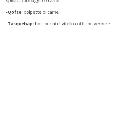
spinaci, formaggio o carne.
-Qofte:
polpette di carne
-Tasquebap:
bocconcini di vitello cotti con verdure