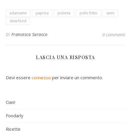
edamame
paprica
polenta
pollo fritto
semi
slow food
Di
Francesca Saracco
0 commenti
LASCIA UNA RISPOSTA
Devi essere
connesso
per inviare un commento.
Ciao!
Foodarly
Ricette