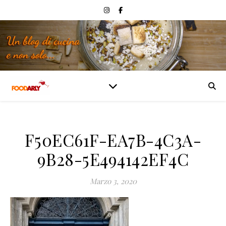
F50EC61F-EA7B-4C3A-
9B28-5E494142EF4C
Marzo 3, 2020