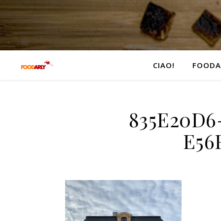
CIAO!
FOODA
835E20D6
E56