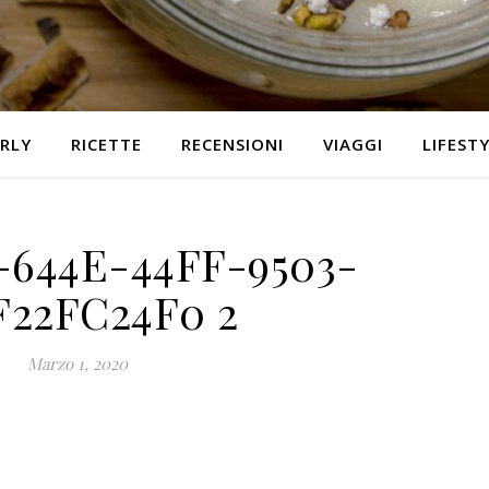
RLY
RICETTE
RECENSIONI
VIAGGI
LIFEST
-644E-44FF-9503-
F22FC24F0 2
Marzo 1, 2020