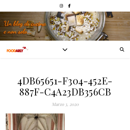
4DB65651-F304-452E-
887F-C4A23DB356CB
Marzo 3, 2020