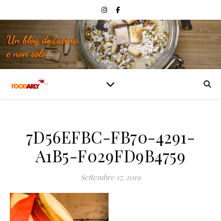
7D56EFBC-FB70-4291-
A1B5-F029FD9B4759
Settembre 17, 2019