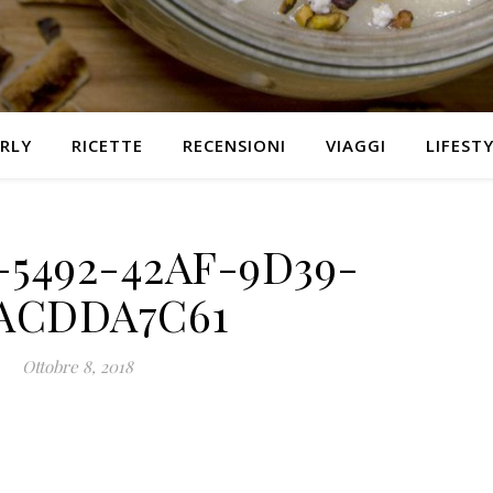
RLY
RICETTE
RECENSIONI
VIAGGI
LIFEST
-5492-42AF-9D39-
2ACDDA7C61
Ottobre 8, 2018