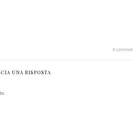
0 commen
SCIA UNA RISPOSTA
to.