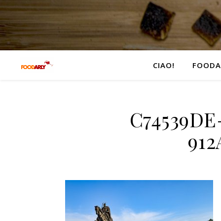
CIAO!
FOODA
C74539DE
91