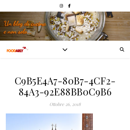
C9B5E4A7-80B7-4CF2-
84A3-92E88BB0C9B6
Ottobre 26, 2018