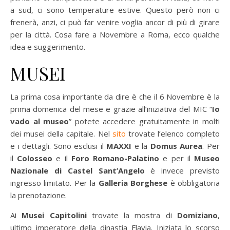
a sud, ci sono temperature estive. Questo però non ci
frenerà, anzi, ci può far venire voglia ancor di più di girare
per la città. Cosa fare a Novembre a Roma, ecco qualche
idea e suggerimento.
MUSEI
La prima cosa importante da dire è che il 6 Novembre è la
prima domenica del mese e grazie all’iniziativa del MIC “
Io
vado al museo
” potete accedere gratuitamente in molti
dei musei della capitale. Nel
sito
trovate l’elenco completo
e i dettagli. Sono esclusi il
MAXXI
e la
Domus Aurea
. Per
il
Colosseo
e il
Foro Romano-Palatino
e per il
Museo
Nazionale di Castel Sant’Angelo
è invece previsto
ingresso limitato. Per la
Galleria Borghese
è obbligatoria
la prenotazione.
Ai
Musei Capitolini
trovate la mostra di
Domiziano
,
ultimo imperatore della dinastia Flavia. Iniziata lo scorso