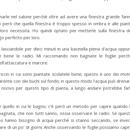
arle nel salone perchè oltre ad avere una finestra grande fan
 però che quella finestra è troppo spesso in ombra e alle pian
e loro necessita. Ho quindi optato per metterle sulla finestra d
go perfetto per loro.
 lasciandole per dieci minuti in una bacinella piena d’acqua oppu
e bene le radici. Mi raccomando non bagnate le foglie perc
ll’attaccatura e marcire.
iccio in cui sono piantate scolatele bene; questo è uno dei moti
rente con dei buchi sul fondo; in questo modo l’acqua può drena
 nocivo per questo tipo di pianta, a lungo andare potrebbe far
 quello in cui le bagno; c’è però un metodo per capire quando 
agnata, che non tutti sanno, ossia osservare le radici. Se ques
eo hanno bisogno di acqua perchè si stanno seccando, se inve
e di un po’ di giorni. Anche osservando le foglie possiamo capi