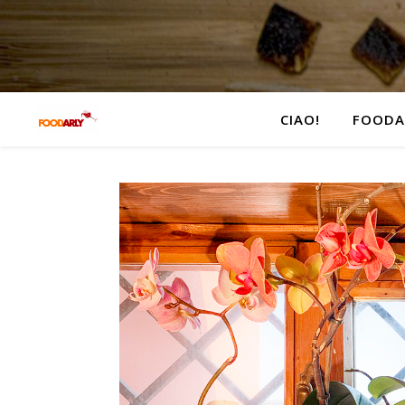
CIAO!
FOODA