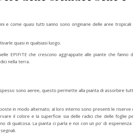
i e come quasi tutti sanno sono originarie delle aree tropicali
ivarle quasi in qualsiasi luogo.
uelle EPIFITE che crescono aggrappate alle piante che fanno 
ci nella terra.
e spesso sono aeree, questo permette alla pianta di assorbire tut
poste in modo alternato; al loro interno sono presenti le riserve 
are il colore e la superficie sia delle radici che delle foglie p
no di qualcosa. La pianta ci parla e noi con un po’ di esperienza
segnali.