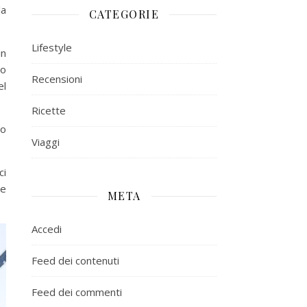
la
CATEGORIE
Lifestyle
in
io
Recensioni
el
Ricette
ro
Viaggi
ci
te
META
Accedi
Feed dei contenuti
Feed dei commenti