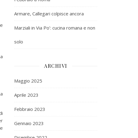
Armare, Callegari colpisce ancora
 e
Marziali in Via Po’: cucina romana e non
solo
da
ARCHIVI
Maggio 2025
ta
Aprile 2023
Febbraio 2023
di
er
Gennaio 2023
 e
Dicembre 2022