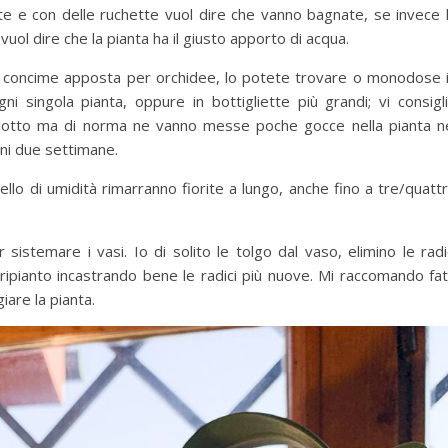
e e con delle ruchette vuol dire che vanno bagnate, se invece 
 vuol dire che la pianta ha il giusto apporto di acqua.
un concime apposta per orchidee, lo potete trovare o monodose 
 singola pianta, oppure in bottigliette più grandi; vi consigl
rodotto ma di norma ne vanno messe poche gocce nella pianta n
ni due settimane.
ivello di umidità rimarranno fiorite a lungo, anche fino a tre/quatt
istemare i vasi. Io di solito le tolgo dal vaso, elimino le radi
 ripianto incastrando bene le radici più nuove. Mi raccomando fa
are la pianta.