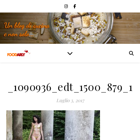
_1090936_edt_1500_879_1
Luglio 3, 2017