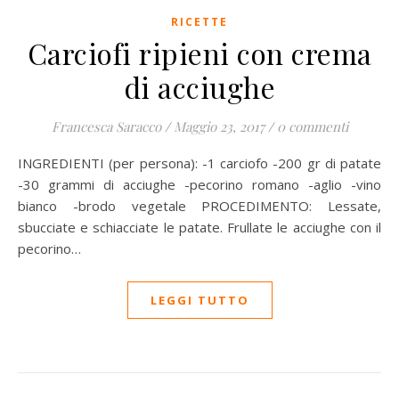
RICETTE
Carciofi ripieni con crema
di acciughe
Francesca Saracco
/
Maggio 23, 2017
/
0 commenti
INGREDIENTI (per persona): -1 carciofo -200 gr di patate
-30 grammi di acciughe -pecorino romano -aglio -vino
bianco -brodo vegetale PROCEDIMENTO: Lessate,
sbucciate e schiacciate le patate. Frullate le acciughe con il
pecorino…
LEGGI TUTTO