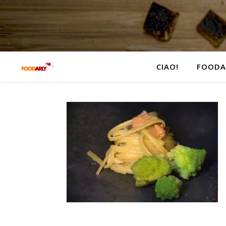
CIAO!
FOODA