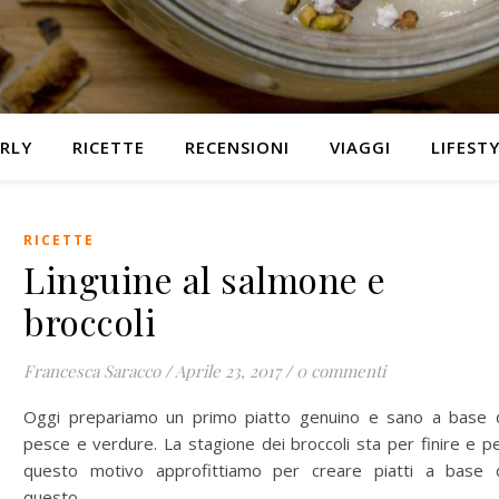
RLY
RICETTE
RECENSIONI
VIAGGI
LIFEST
RICETTE
Linguine al salmone e
broccoli
Francesca Saracco
/
Aprile 23, 2017
/
0 commenti
Oggi prepariamo un primo piatto genuino e sano a base 
pesce e verdure. La stagione dei broccoli sta per finire e p
questo motivo approfittiamo per creare piatti a base 
questo…