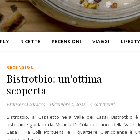
RLY
RICETTE
RECENSIONI
VIAGGI
LIFEST
RECENSIONI
Bistrotbio: un’ottima
scoperta
Francesca Saracco
/
Dicembre 5, 2022
/
0 commenti
Bistrotbio, al Casaletto nella Valle dei Casali Bistrotbio è 
ristorante guidato da Micaela Di Cola nel cuore della Valle d
Casali. Tra Colli Portuensi e il quartiere Gianicolense è u
riserva naturale…