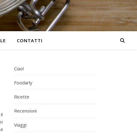
YLE
CONTATTI
Ciao!
Foodarly
Ricette
Recensioni
il
ei
Viaggi
na