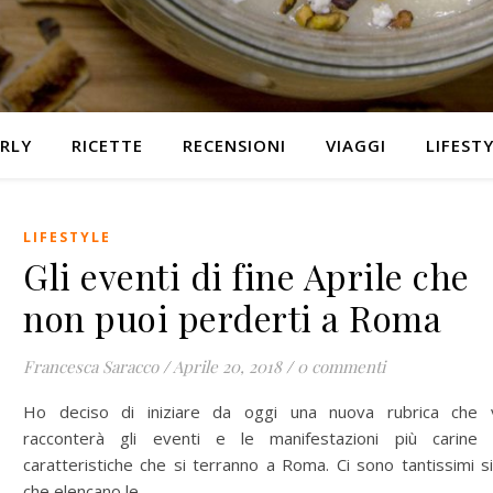
RLY
RICETTE
RECENSIONI
VIAGGI
LIFEST
LIFESTYLE
Gli eventi di fine Aprile che
non puoi perderti a Roma
Francesca Saracco
/
Aprile 20, 2018
/
0 commenti
Ho deciso di iniziare da oggi una nuova rubrica che 
racconterà gli eventi e le manifestazioni più carine
caratteristiche che si terranno a Roma. Ci sono tantissimi si
che elencano le…