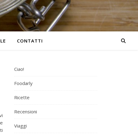
YLE
CONTATTI
Ciao!
Foodarly
Ricette
Recensioni
vi
 e
Viaggi
ti