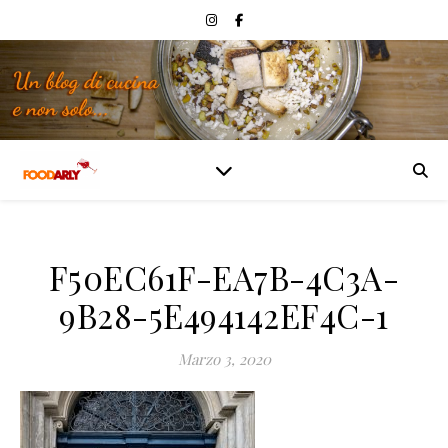
F50EC61F-EA7B-4C3A-
9B28-5E494142EF4C-1
Marzo 3, 2020